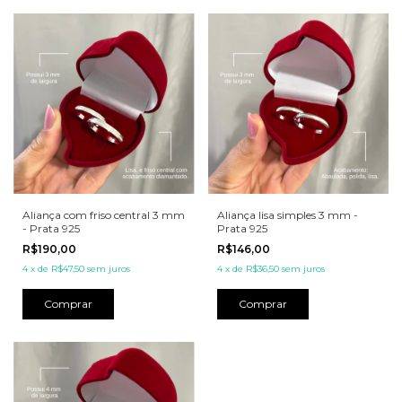
Aliança com friso central 3 mm
Aliança lisa simples 3 mm -
- Prata 925
Prata 925
R$190,00
R$146,00
4
x
de
R$47,50
sem juros
4
x
de
R$36,50
sem juros
Comprar
Comprar