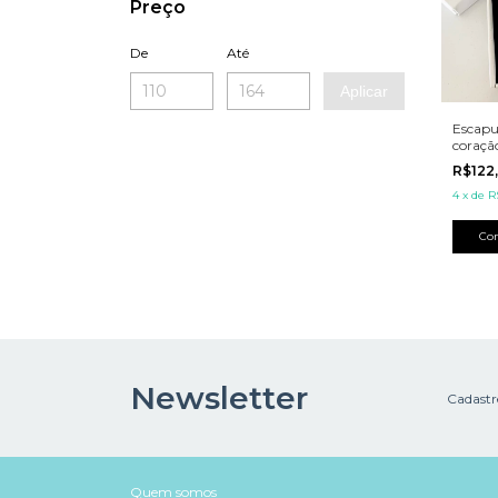
Preço
De
Até
Aplicar
Escapu
coraçã
R$122
4
x
de
R
Newsletter
Cadastre
Quem somos