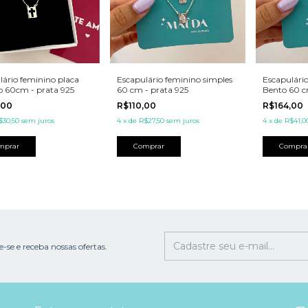
lário feminino placa
Escapulário feminino simples
Escapulári
o 60cm - prata 925
60 cm - prata 925
Bento 60 c
,00
R$110,00
R$164,00
$30,50
sem juros
4
x
de
R$27,50
sem juros
4
x
de
R$41,0
-se e receba nossas ofertas.