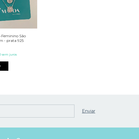
o Feminino São
m - prata 925
0
sem juros