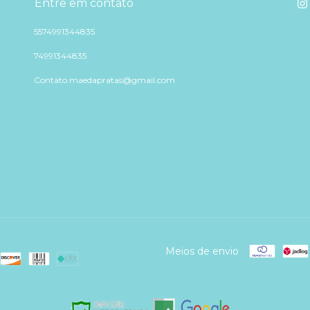
Entre em contato
5574991344835
74991344835
Contato.maedapratas@gmail.com
Meios de envio