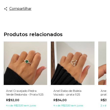
Compartilhar
Produtos relacionados
Anel Cravejado Pedra
Anel Rabo de Baleia
Anel e
Verde Redonda - Prata 925
Vazado - prata 925
prata 
R$92,00
R$94,00
R$34
4
x
de
R$23,00
sem juros
4
x
de
R$23,50
sem juros
2
x
de
R