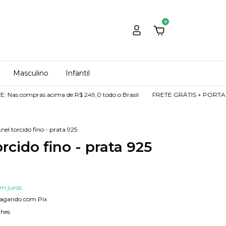
0
Masculino
Infantil
ras acima de R$ 249,0 todo o Brasil
FRETE GRÁTIS + PORTA JOIAS DE 
nel torcido fino - prata 925
rcido fino - prata 925
em juros
agando com Pix
lhes