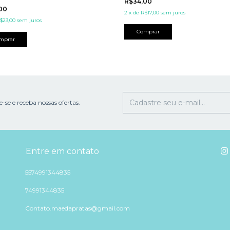
R$34,00
,00
2
x
de
R$17,00
sem juros
$23,00
sem juros
Comprar
mprar
-se e receba nossas ofertas.
Entre em contato
5574991344835
74991344835
Contato.maedapratas@gmail.com