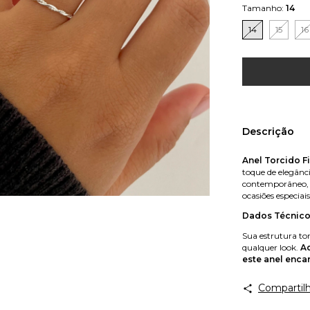
Tamanho:
14
14
15
16
Descrição
Anel Torcido Fi
toque de elegânc
contemporâneo, es
ocasiões especiais
Dados Técnico
Sua estrutura to
qualquer look.
Ad
este anel enca
Compartilh