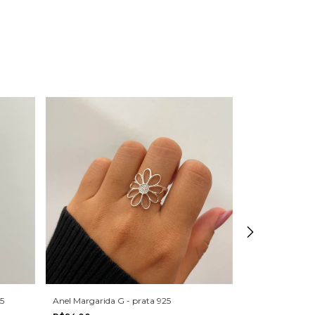
5
Anel Margarida G - prata 925
Anel corrente cr