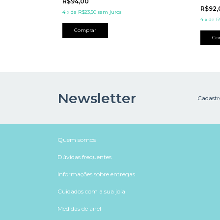
R$94,00
R$92
4
x
de
R$23,50
sem juros
4
x
de
R
Comprar
Co
Newsletter
Cadastre
Quem somos
Dúvidas frequentes
Informações sobre entregas
Cuidados com a sua joia
Medidas de anel