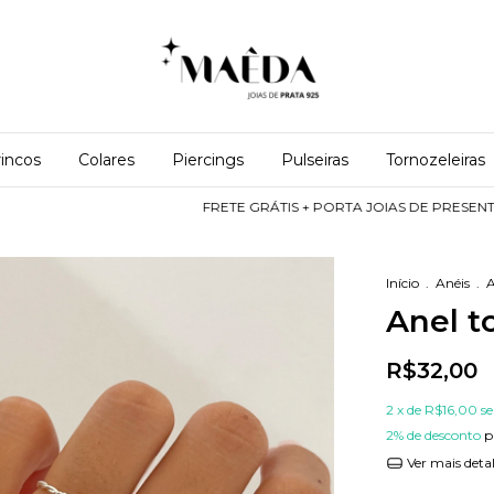
incos
Colares
Piercings
Pulseiras
Tornozeleiras
FRETE GRÁTIS + PORTA JOIAS DE PRESENTE: Nas comp
Início
.
Anéis
.
A
Anel to
R$32,00
2
x de
R$16,00
s
2% de desconto
p
Ver mais deta