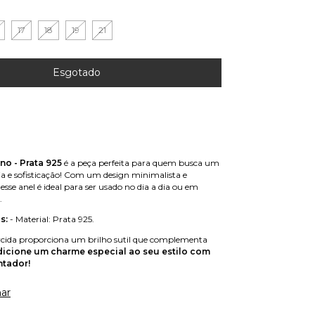
17
18
19
21
no - Prata 925
é a peça perfeita para quem busca um
ia e sofisticação! Com um design minimalista e
se anel é ideal para ser usado no dia a dia ou em
.
s:
- Material: Prata 925.
rcida proporciona um brilho sutil que complementa
icione um charme especial ao seu estilo com
ntador!
ar