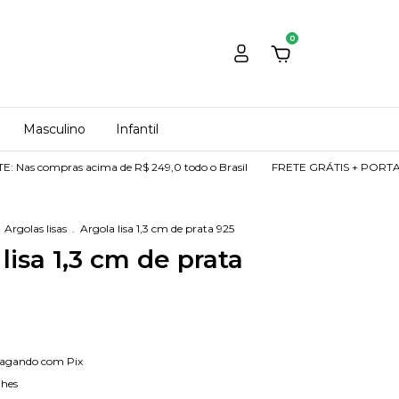
0
Masculino
Infantil
ras acima de R$ 249,0 todo o Brasil
FRETE GRÁTIS + PORTA JOIAS DE 
Argolas lisas
.
Argola lisa 1,3 cm de prata 925
lisa 1,3 cm de prata
agando com Pix
lhes