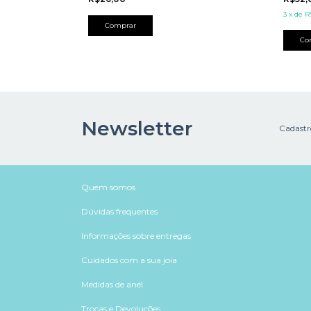
3
x
de
R
Newsletter
Cadastre
Quem somos
Dúvidas frequentes
Informações sobre entregas
Cuidados com a sua joia
Medidas de anel
Trocas e Devoluções