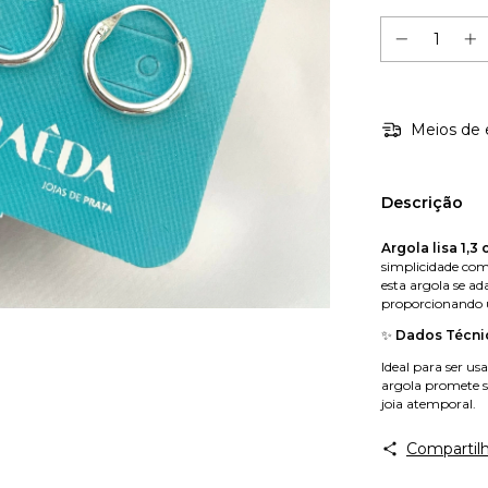
Meios de 
Descrição
Argola lisa 1,3
simplicidade co
esta argola se a
proporcionando u
✨
Dados Técni
Ideal para ser u
argola promete s
joia atemporal.
Compartilh