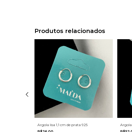
Produtos relacionados
a 925
Argola lisa 1,1 cm de prata 925
Argola
R$26,00
R$52