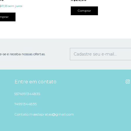
$17,33
sem juros
-se e receba nossas ofertas.
Entre em contato
5574991344835
74991344835
Contato.maedapratas@gmail.com