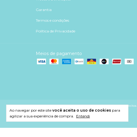
Garantia
Termos e condições
Política de Privacidade
Meios de pagamento
Copyright Maêda Pratas - 47795849000162 - 2026. Todos os direitos 
Ao navegar por este site
você aceita o uso de cookies
para
agilizar a sua experiência de compra.
Entendi