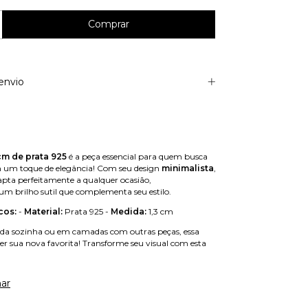
envio
 cm de prata 925
é a peça essencial para quem busca
m um toque de elegância! Com seu design
minimalista
,
dapta perfeitamente a qualquer ocasião,
m brilho sutil que complementa seu estilo.
cos:
-
Material:
Prata 925 -
Medida:
1,3 cm
sada sozinha ou em camadas com outras peças, essa
er sua nova favorita! Transforme seu visual com esta
ar