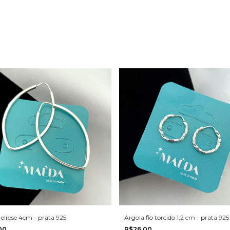
 elipse 4cm - prata 925
Argola fio torcido 1,2 cm - prata 925
,00
R$26,00