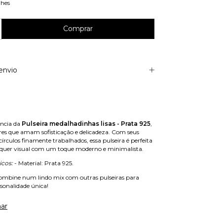
lhes
envio
ância da
Pulseira medalhadinhas lisas - Prata 925
,
res que amam sofisticação e delicadeza. Com seus
írculos finamente trabalhados, essa pulseira é perfeita
lquer visual com um toque moderno e minimalista.
icos:
- Material: Prata 925.
combine num lindo mix com outras pulseiras para
sonalidade única!
ar