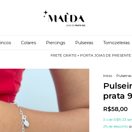
incos
Colares
Piercings
Pulseiras
Tornozeleiras
FRETE GRÁTIS + PORTA JOIAS DE PRESENTE: Nas compras 
Início
.
Pulseiras
Pulsei
prata 
R$58,00
3
x de
R$19,33
se
2% de desconto
p