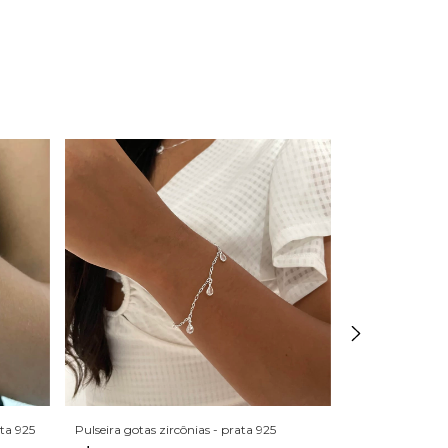
ata 925
Pulseira gotas zircônias - prata 925
Pulseira cruzinh