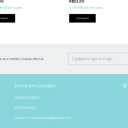
,00
R$52,00
$17,33
sem juros
3
x
de
R$17,33
sem juros
-se e receba nossas ofertas.
Entre em contato
5574991344835
74991344835
Contato.maedapratas@gmail.com