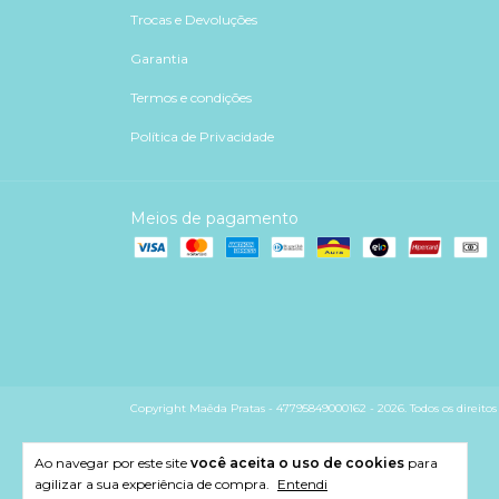
Trocas e Devoluções
Garantia
Termos e condições
Política de Privacidade
Meios de pagamento
Copyright Maêda Pratas - 47795849000162 - 2026. Todos os direitos 
Ao navegar por este site
você aceita o uso de cookies
para
agilizar a sua experiência de compra.
Entendi