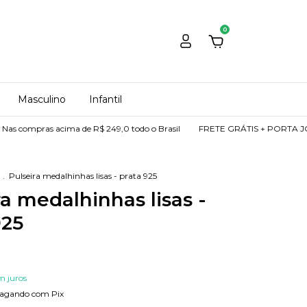
0
Masculino
Infantil
acima de R$ 249,0 todo o Brasil
FRETE GRÁTIS + PORTA JOIAS DE PRES
.
Pulseira medalhinhas lisas - prata 925
ra medalhinhas lisas -
925
m juros
agando com Pix