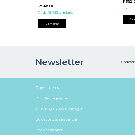
R$52
R$46,00
3
x
de
R
3
x
de
R$15,33
sem juros
Newsletter
Cadastre
Quem somos
Dúvidas frequentes
Informações sobre entregas
Cuidados com a sua joia
Medidas de anel