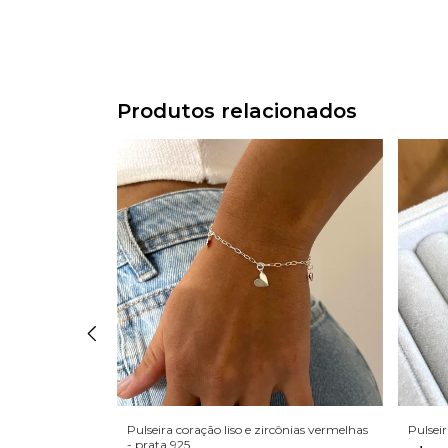
Produtos relacionados
cônias - Prata
Pulseira coração liso e zircônias vermelhas
Pulseir
- prata 925